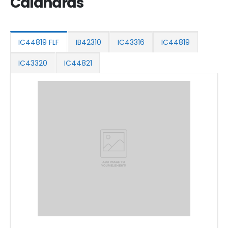
Calandras
IC44819 FLF
IB42310
IC43316
IC44819
IC43320
IC44821